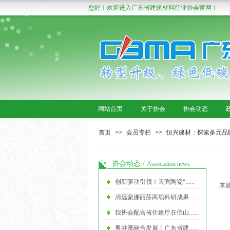
您好！欢迎进入广东省建筑材料行业协会官网！
网站首页
关于协会
协会动态
首页
>>
会员专栏
>>
恒兴建材：探索多元品
协会动态
/
Association news
创新驱动引领！天弼陶瓷“......
来源
清远蒙娜丽莎两项科研成果......
我协会配合省住建厅在佛山......
粤港澳融合发展丨广东省建......